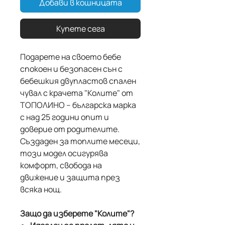
Добави в кошницата
Купете сега
Подарете на своето бебе
спокоен и безопасен сън с
бебешкия двупластов спален
чувал с крачета "Колите" от
ТОПОЛИНО – българска марка
с над 25 години опит и
доверие от родителите.
Създаден за топлите месеци,
този модел осигурява
комфорт, свобода на
движение и защита през
всяка нощ.
Защо да изберете "Колите"?