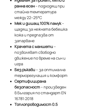
Идеален за пролет, лято и
ранна есен
– подходящ при
стайна температура
между 22–25°С
Мек и дишащ 100% памук
–
щадящ за нежната бебешка
кожа и предпазва от
запарване
Крачета с маншети
–
позволяват свободно
движение по време на сън и
игра
Без ръкави
– за оптимална
терморегулация и комфорт
Сертифицирана
безопасност
– произведен
в България по стандарт EN
16781:2018
Топлопроводимост 0.5