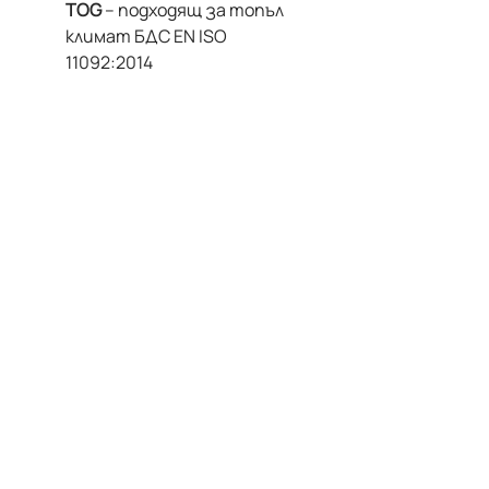
TOG
– подходящ за топъл
климат БДС EN ISO
11092:2014
Предимства:
Подходящ за дневен и
нощен сън
Пере се в пералня, без да
губи форма и мекота
Бърза доставка в цяла
България
Как да избереш правилния размер чувалче?
Възраст
Ръст на
Размер
на
детето
детето