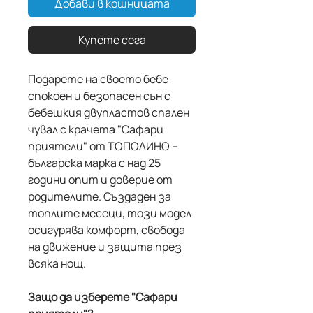
Добави в кошницата
Купете сега
Подарете на своето бебе
спокоен и безопасен сън с
бебешкия двупластов спален
чувал с крачета "Сафари
приятели" от ТОПОЛИНО –
българска марка с над 25
години опит и доверие от
родителите. Създаден за
топлите месеци, този модел
осигурява комфорт, свобода
на движение и защита през
всяка нощ.
Защо да изберете "Сафари