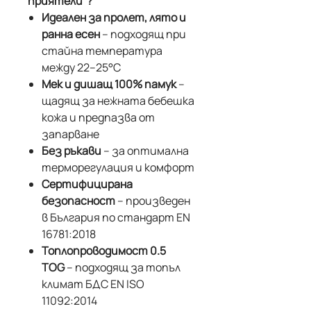
приятели"?
Идеален за пролет, лято и
ранна есен
– подходящ при
стайна температура
между 22–25°С
Мек и дишащ 100% памук
–
щадящ за нежната бебешка
кожа и предпазва от
запарване
Без ръкави
– за оптимална
терморегулация и комфорт
Сертифицирана
безопасност
– произведен
в България по стандарт EN
16781:2018
Топлопроводимост 0.5
TOG
– подходящ за топъл
климат БДС EN ISO
11092:2014