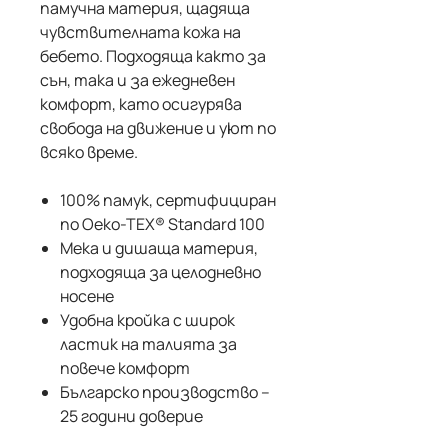
памучна материя, щадяща
чувствителната кожа на
бебето. Подходяща както за
сън, така и за ежедневен
комфорт, като осигурява
свобода на движение и уют по
всяко време.
100% памук, сертифициран
по Oeko-TEX® Standard 100
Мека и дишаща материя,
подходяща за целодневно
носене
Удобна кройка с широк
ластик на талията за
повече комфорт
Българско производство –
25 години доверие