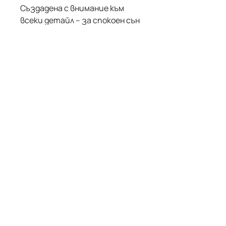
Създадена с внимание към
всеки детайл – за спокоен сън
на бебето и спокойствие на
родителите.
Информация
Общи условия
Политика за поверителност
Доставка и плащане