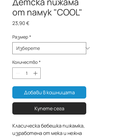
Детска пижама
от памук "COOL"
Цена
23,90 €
Размер
*
Количество
*
Добави в кошницата
Купете сега
Класическа бебешка пижамка,
изработена от мека и нежна