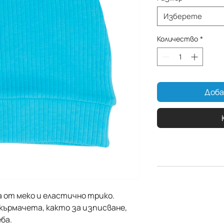
Изберете
Количество
*
Доба
 от меко и еластично трико.
кърмачета, както за изписване,
ба.