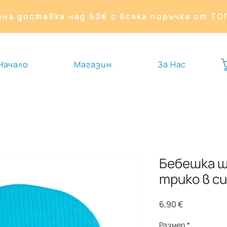
на доставка над 50€ с всяка поръчка от Т
Начало
Магазин
За Нас
Бебешка ш
трико в с
Цена
6,90 €
Размер
*