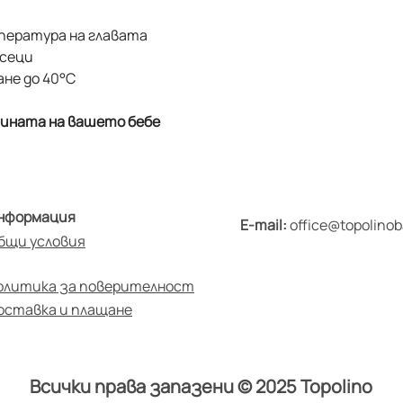
пература на главата
есеци
не до 40°C
чината на вашето бебе
нформация
E-mail:
office@topolino
бщи условия
олитика за поверителност
оставка и плащане
Всички права запазени © 2025 Topolino