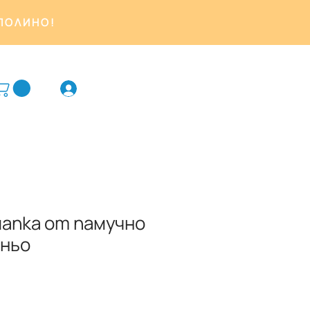
ОПОЛИНО!
апка от памучно
иньо