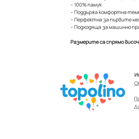
– 100% памук
– Поддържа комфортна тем
– Перфектна за първите м
– Подходяща за машинно пра
Размерите са спрямо висо
И
О
П
Д