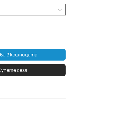
ви в кошницата
Купете сега