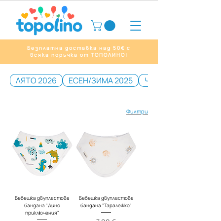
Безплатна доставка над 50€ с
всяка поръчка от ТОПОЛИНО!
ЛЯТО 2026
ЕСЕН/ЗИМА 2025
Чувалчета без кра
Филтри
Бебешка двупластова
Бебешка двупластова
бандана "Дино
бандана "Таралежко"
приключения"